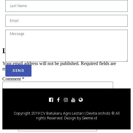
Leave a Reply
Your email address will not be published.
Required fields are
marked
*
SEND
Comment
*
Copyright 2019 CV Batukaru Agro Lestari | Devita orchids © All
rights Reserved. Design by Seeme.id
Name
*