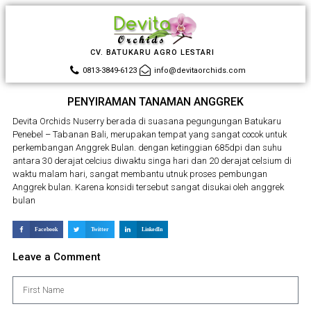
CV. BATUKARU AGRO LESTARI
0813-3849-6123
info@devitaorchids.com
PENYIRAMAN TANAMAN ANGGREK
Devita Orchids Nuserry berada di suasana pegungungan Batukaru
Penebel – Tabanan Bali, merupakan
tempat yang sangat cocok untuk
perkembangan Anggrek Bulan. dengan ketinggian 685dpi dan suhu
antara 30 derajat celcius diwaktu singa hari dan 20 derajat celsium di
waktu malam hari, sangat membantu utnuk proses pembungan
Anggrek bulan. Karena konsidi tersebut sangat disukai oleh anggrek
bulan
replica horloges
repliki zegarków
Facebook
Twitter
LinkedIn
Leave a Comment